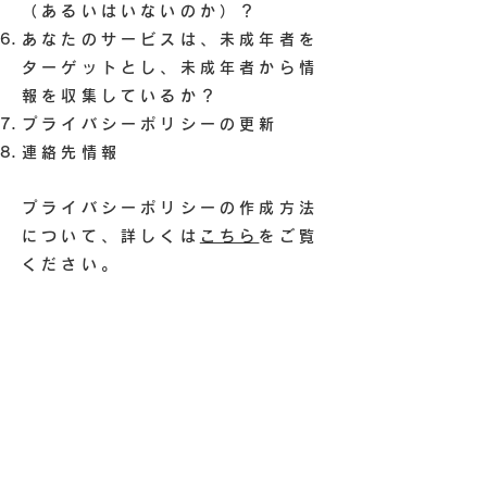
（あるいはいないのか）？
あなたのサービスは、未成年者を
ターゲットとし、未成年者から情
報を収集しているか？
プライバシーポリシーの更新
連絡先情報
プライバシーポリシーの作成方法
について、詳しくは
こちら
をご覧
ください。
ここで提供されている説明および
情報は、あくまでも一般的な説
明、情報およびサンプルとなりま
す。また、法的助言、または実際
の対策に関する勧告ではありませ
ん。プライバシーポリシーの作成